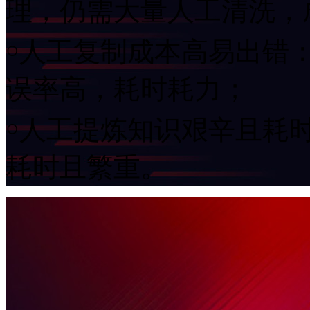
理，仍需大量人工清洗
￮人工复制成本高易出错
误率高，耗时耗力；
￮人工提炼知识艰辛且耗时
耗时且繁重。